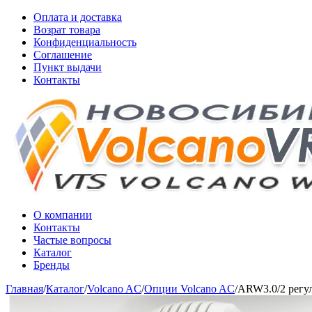
Оплата и доставка
Возрат товара
Конфиденциальность
Соглашение
Пункт выдачи
Контакты
О компании
Контакты
Частые вопросы
Каталог
Бренды
Главная
/
Каталог
/
Volcano AC
/
Опции Volcano AC
/
ARW3.0/2 регуля