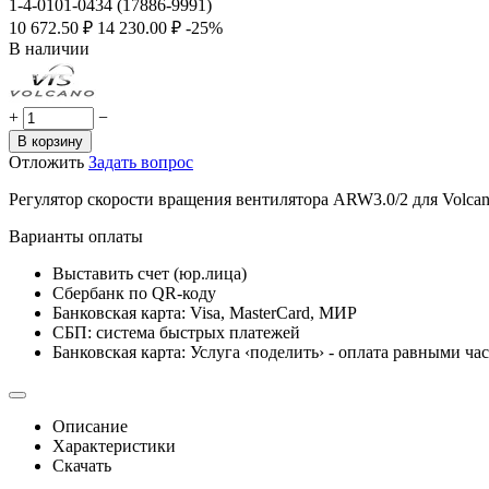
1-4-0101-0434 (17886-9991)
10 672.50
₽
14 230.00
₽
-25%
В наличии
+
−
В корзину
Отложить
Задать вопрос
Регулятор скорости вращения вентилятора ARW3.0/2 для Volca
Варианты оплаты
Выставить счет (юр.лица)
Сбербанк по QR-коду
Банковская карта: Visa, MasterCard, МИР
СБП: система быстрых платежей
Банковская карта: Услуга ‹поделить› - оплата равными ча
Описание
Характеристики
Скачать